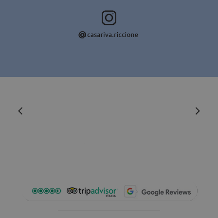
Ohne die unbedingt erforderlichen Cookies kann die
Website nicht ordnungsgemäß verwendet werden.
Name
Anbieter / Domäne
Ablaufdatum
CookieScriptConsent
4 Wochen 2
CookieScript
Tage
.casarivariccione.com
_dc_gtm_UA-
.casarivariccione.com
59 Sekunden
12303771-3
Google-
Datenschutzerklärung