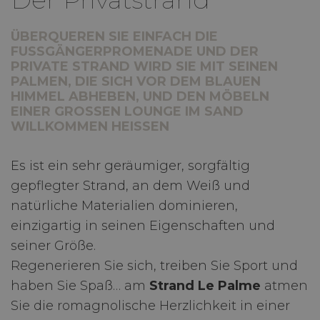
ÜBERQUEREN SIE EINFACH DIE
FUSSGÄNGERPROMENADE UND DER P
RIVATE STRAND WIRD SIE MIT SEINEN P
ALMEN, DIE SICH VOR DEM BLAUEN H
IMMEL ABHEBEN, UND DEN MÖBELN E
INER GROSSEN LOUNGE IM SAND WI
LLKOMMEN HEISSEN
Es ist ein sehr geräumiger, sorgfältig
gepflegter Strand, an dem Weiß und
natürliche Materialien dominieren,
einzigartig in seinen Eigenschaften und
seiner Größe.
Regenerieren Sie sich, treiben Sie Sport und
haben Sie Spaß… am
Strand Le Palme
atmen
Sie die romagnolische Herzlichkeit in einer