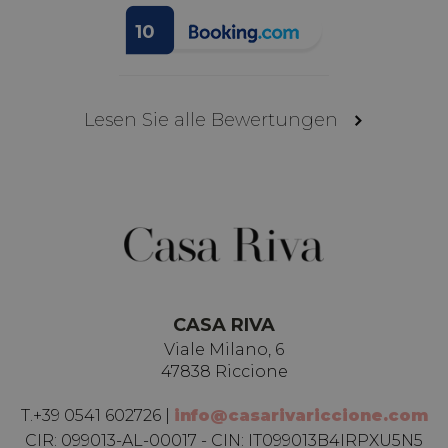
PHPSESSID
Sitzung
PHP.net
10
www.casarivariccione.com
Lesen Sie alle Bewertungen
CASA RIVA
Viale Milano, 6
47838 Riccione
Name
Anbieter / Domäne
Ablaufdatum
B
T.
+39 0541 602726
|
info@casarivariccione.com
_ga
1 Jahr 1
D
Google LLC
Name
Anbieter / Domäne
Ablaufdatum
Beschre
CIR:
099013-AL-00017 - CIN: IT099013B4IRPXU5N5
Monat
N
.casarivariccione.com