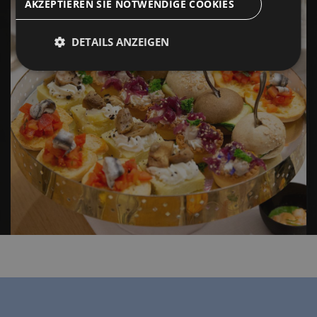
AKZEPTIEREN SIE NOTWENDIGE COOKIES
DETAILS ANZEIGEN
Unbedingt
Performance
erforderlich
Targeting
Funktionalität
Unbedingt erforderlich
Performance
Targeting
Funktionalität
Unbedingt erforderliche Cookies ermöglichen
wesentliche Kernfunktionen der Website wie die
Benutzeranmeldung und die Kontoverwaltung.