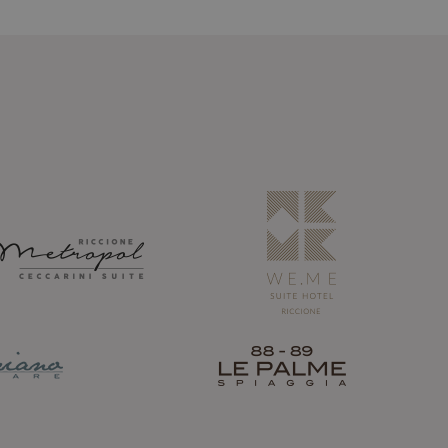
 Cookie-Banner von
mäß funktionieren.
ert wird, die auf
ine allgemeine
t wird.
ne zufällig
wie sie verwendet
n. Ein gutes Beispiel
eldestatus für einen
e Analytics per
sce informazioni su
 pubblicità che
e Analytics per
 il sito Web.
sucher zu
 gesetzt. Es
ite zu verfolgen. Es
igen Wert für jede
r Verbesserung der
d Verfolgen von
ürfnissen der
rsal Analytics
on Werbeprodukten
isierung des am
Dritter