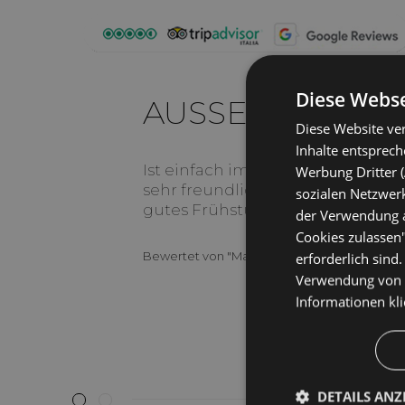
Diese Webse
AUSSERGEWÖHN
Diese Website ver
Inhalte entsprec
Ist einfach immer wieder schön. 
Werbung Dritter (
sehr freundliches Peronal. Gute 
sozialen Netzwerk
gutes Frühstück.
der Verwendung al
Cookies zulassen"
Bewertet von
"Martina"
auf Juni 2023
erforderlich sind
Verwendung von C
Informationen
kl
DETAILS ANZ