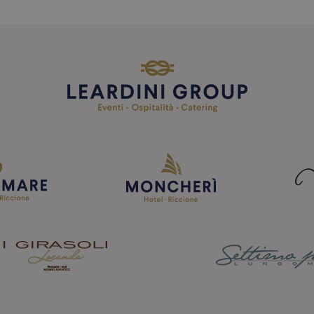
Besucher-Cookies zu speichern. Das
Cookie-Script.com muss ordnungsge
Session
Cookie, das von Anwendungen generi
PHP.net
Google-Datenschutzerklärung
der PHP-Sprache basieren. Dies ist e
www.casarivariccione.com
Kennung, die zum Verwalten von
Benutzersitzungsvariablen verwende
Normalerweise handelt es sich um ei
generierte Zahl. Die Art und Weise, 
wird, kann für die Site spezifisch sei
ist jedoch die Beibehaltung des Anm
Benutzer zwischen den Seiten.
Anbieter / Domäne
Ablaufdatum
Beschreibung
 / Domäne
Ablaufdatum
Beschreibung
.casarivariccione.com
1 Jahr 1
Questo cookie viene utilizzato da Googl
Monat
mantenere lo stato della sessione.
1 Jahr
Questo cookie è impostato da Doubleclick e forni
LC
come l'utente finale utilizza il sito Web e qualsiasi
ick.net
.casarivariccione.com
1 Jahr 1
Questo cookie viene utilizzato da Googl
l'utente finale potrebbe aver visto prima di visitare
Monat
mantenere lo stato della sessione.
rivariccione.com
1 Monat 29
Dieses Cookie wird verwendet, um einzigartige Be
1 Tag
Dieses Cookie wird von Google Analytics
Google LLC
Tage
identifizieren und ihre Interaktionen auf der Webs
speichert und aktualisiert einen eindeut
.casarivariccione.com
hilft bei der Analyse des Nutzerverhaltens und de
besuchte Seite und wird zum Zählen un
Funktionalität der Website basierend auf den Bed
Seitenaufrufen verwendet.
Nutzer.
1 Jahr 1
Dieser Cookie-Name ist mit Google Unive
Google LLC
2 Monate 29
Wird von Facebook verwendet, um eine Reihe v
tform Inc.
Monat
verknüpft. Dies ist eine wichtige Aktual
.casarivariccione.com
Tage
zu liefern, z. B. Echtzeit-Gebote von Werbekunden 
riccione.com