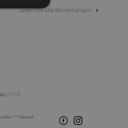
nktionalität
Lesen Sie alle Bewertungen
meldung und die
wendet werden.
 utilizzano Google
e codice in una
icy
|
P.iva:
ò essere
ssario poiché senza
funzionare
un numero univoco
n account Google
cy Policy
and
Terms of
pt.com-Dienst
tellungen für