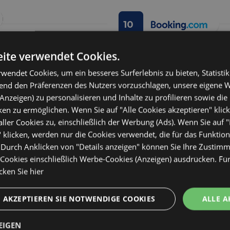
10
ite verwendet Cookies.
LICH
PERFEKT!
ECCEZZ
wendet Cookies, um ein besseres Surferlebnis zu bieten, Statistik
hend den Präferenzen des Nutzers vorzuschlagen, unsere eigene 
sehr sauber und
Wir waren vom 21.08.22-31.08.22 i
Anzeigen) zu personalisieren und Inhalte zu profilieren sowie die 
Lage
Lage und sehr
und waren total begeistert! Als wi
en zu ermöglichen. Wenn Sie auf "Alle Cookies akzeptieren" klic
Reinigung
angekommen sind, wurde uns erkl
ler Cookies zu, einschließlich der Werbung (Ads). Wenn Sie auf 
Parkhaus ist (welches nur ca. 10
 klicken, werden nur die Cookies verwendet, die für das Funktio
Dienstleistunge
entfernt ist). Die Taschen wurde
. Durch Anklicken von "Details anzeigen" können Sie Ihre Zustim
Personal direkt ins Zimmer gebra
Qualitätspreis
ookies einschließlich Werbe-Cookies (Anzeigen) ausdrücken. Für
Frühstück ist klein gehalten,
icken Sie hier
Comfort
Bewertet von
"Stefanie B"
auf September 20
AKZEPTIEREN SIE NOTWENDIGE COOKIES
ALLE A
EIGEN