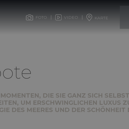
FOTO
VIDEO
KARTE
bote
T MOMENTEN, DIE SIE GANZ SICH SELB
TEN, UM ERSCHWINGLICHEN LUXUS ZU
GIE DES MEERES UND DER SCHÖNHEIT