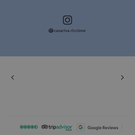
Benutzeranmeldung und die Kontoverwaltung.
Ohne die unbedingt erforderlichen Cookies kann die
Website nicht ordnungsgemäß verwendet werden.
Name
Anbieter / Domäne
Ablaufdatum
CookieScriptConsent
4 Wochen 2
CookieScript
Tage
.casarivariccione.com
_dc_gtm_UA-
.casarivariccione.com
59 Sekunden
12303771-3
Google-
Datenschutzerklärung