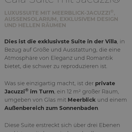
®
LUXUSSUITE MIT MEERBLICK-
JACUZZI
,
AUSSENSOLARIUM, EXKLUSIVEM DESIGN U
ND HELLEN RÄUMEN
Dies ist die exklusivste Suite in der Villa
, in
Bezug auf Größe und Ausstattung, die eine
Atmosphäre von Eleganz und Romantik
bietet, die schwer zu reproduzieren ist.
Was sie einzigartig macht, ist der
private
®
Jacuzzi
im Turm
, ein 12 m² großer Raum,
umgeben von Glas mit
Meerblick
und einem
Außenbereich zum Sonnenbaden
.
Diese Suite erstreckt sich über drei Ebenen