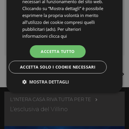
necessari al funzionamento del sito web.
PRENOTA ORA E PAGA A
Cliccando su “Mostra dettagli” è possibile
RATE
esprimere la propria volontà in merito
all’utilizzo dei cookie compresi quelli
pubblicitari (ads). Per ulteriori
informazioni
clicca qui
VEDI I DETTAGLI
ACCETTA TUTTO
ACCETTA SOLO I COOKIE NECESSARI
tutte le idee di vacanza
MOSTRA DETTAGLI
Strettamente
Performance
necessari
L'INTERA CASA RIVA TUTTA PER TE
L’esclusiva del Villino
Targeting
Funzionalità