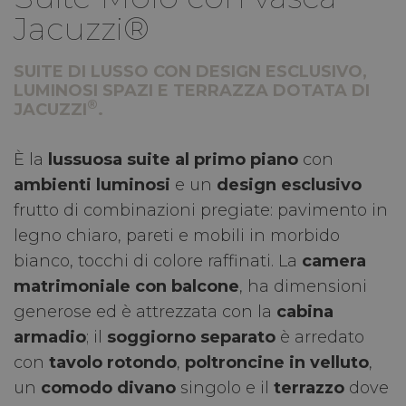
Jacuzzi®
SUITE DI LUSSO CON DESIGN ESCLUSIVO,
LUMINOSI SPAZI E TERRAZZA DOTATA DI
®
JACUZZI
.
È la
lussuosa suite al primo piano
con
ambienti luminosi
e un
design esclusivo
frutto di combinazioni pregiate: pavimento in
legno chiaro, pareti e mobili in morbido
bianco, tocchi di colore raffinati. La
camera
matrimoniale con balcone
, ha dimensioni
generose ed è attrezzata con la
cabina
armadio
; il
soggiorno separato
è arredato
con
tavolo rotondo
,
poltroncine in velluto
,
un
comodo divano
singolo e il
terrazzo
dove